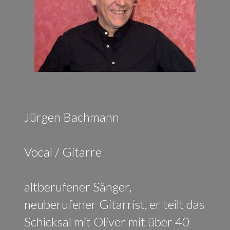
Jürgen Bachmann
Vocal / Gitarre
altberufener Sänger,
neuberufener Gitarrist, er teilt das
Schicksal mit Oliver mit über 40