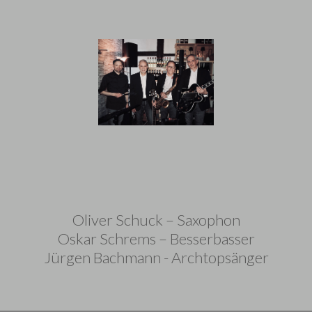
Oliver Schuck – Saxophon
Oskar Schrems – Besserbasser
Jürgen Bachmann - Archtopsänger