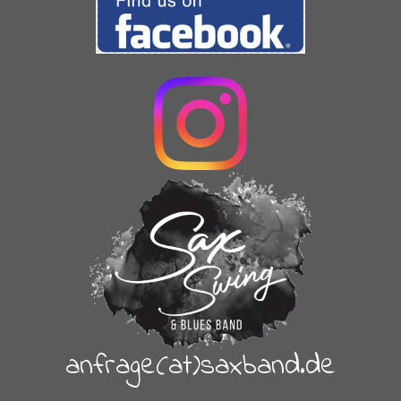
anfrage(at)saxband.de