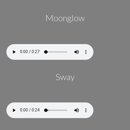
Moonglow
Sway